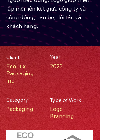
lập mối liên kết giữa công ty và
cộng đồng, bạn bè, đối tác và
khách hàng.
Year
Client
EcoLux
2023
Packaging
Inc.
Category
Type of Work
Packaging
Logo
​Branding