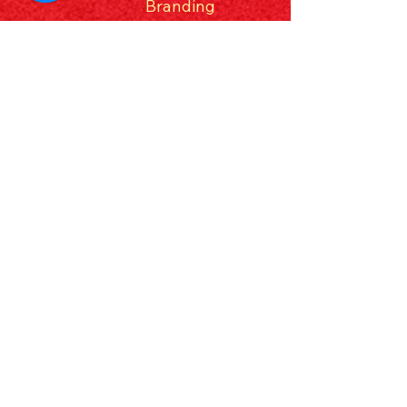
​Branding
medicomm.vn
Facebo
ok
Youtube
Linkedin
© 2025 by MediCOMM JSC