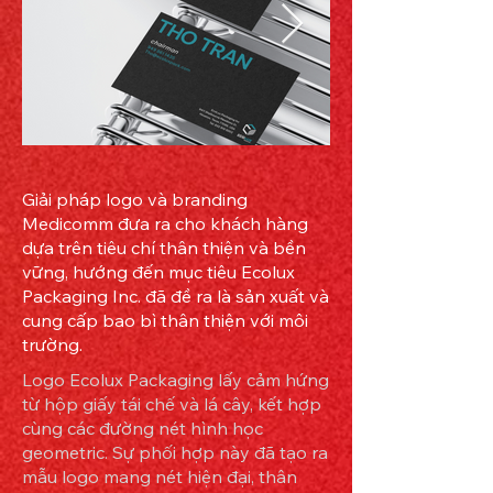
Giải pháp logo và branding
Medicomm đưa ra cho khách hàng
dựa trên tiêu chí thân thiện và bền
vững, hướng đến mục tiêu Ecolux
Packaging Inc. đã đề ra là sản xuất và
cung cấp bao bì thân thiện với môi
trường.
Logo Ecolux Packaging lấy cảm hứng
từ hộp giấy tái chế và lá cây, kết hợp
cùng các đường nét hình học
geometric. Sự phối hợp này đã tạo ra
mẫu logo mang nét hiện đại, thân