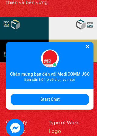
thiện và bền vững.
Chào mừng bạn đến với MediCOMM JSC
Bạn cần hỗ trợ về dịch vụ nào?
Year
Client
East West
2024
Start Chat
Journey
Category
Type of Work
Logistic
Logo