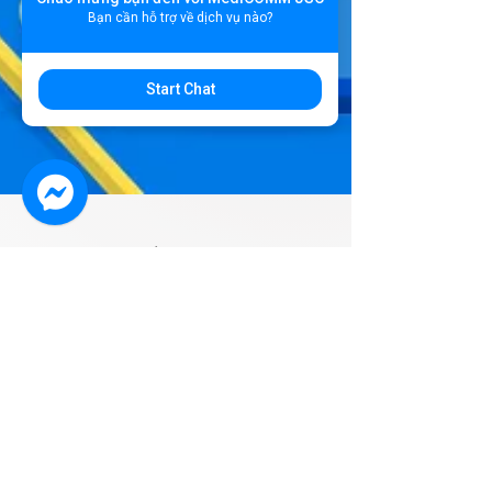
Bạn cần hỗ trợ về dịch vụ nào?
Start Chat
5 thg 4, 2024
3 phút đọc
Digital Marketing
Viết bài chuẩn SEO là
gì? Cách viết nội dung
chuẩn SEO