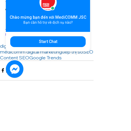
Trends ngay hôm nay để nắm bắt cơ hội và 
cải thiện hiệu suất SEO của bạn!
Chào mừng bạn đến với MediCOMM JSC
>> Xem thêm:
Bạn cần hỗ trợ về dịch vụ nào?
Viết bài chuẩn SEO là gì? Cách viết nội dung 
chuẩn SEO
Start Chat
digital marketing
medicomm digital marketing
tiếp thị số
SEO
Content SEO
Google Trends
Bình luận