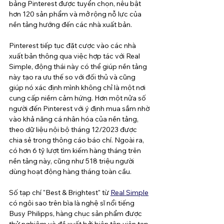
bảng Pinterest được tuyển chọn, nêu bật 
hơn 120 sản phẩm và mở rộng nỗ lực của 
nền tảng hướng đến các nhà xuất bản.
Pinterest tiếp tục đặt cược vào các nhà 
xuất bản thông qua việc hợp tác với Real 
Simple, động thái này có thể giúp nền tảng 
này tạo ra ưu thế so với đối thủ và cũng 
giúp nó xác định mình không chỉ là một nơi 
cung cấp niềm cảm hứng. Hơn một nửa số 
người đến Pinterest với ý định mua sắm nhờ 
vào khả năng cá nhân hóa của nền tảng, 
theo dữ liệu nội bộ tháng 12/2023 được 
chia sẻ trong thông cáo báo chí. Ngoài ra, 
có hơn 6 tỷ lượt tìm kiếm hàng tháng trên 
nền tảng này, cũng như 518 triệu người 
dùng hoạt động hàng tháng toàn cầu.
Số tạp chí "Best & Brightest" từ 
Real Simple
có ngôi sao trên bìa là nghệ sĩ nổi tiếng 
Busy Philipps, hàng chục sản phẩm được 
thử nghiệm và đề xuất bởi biên tập viên tạp 