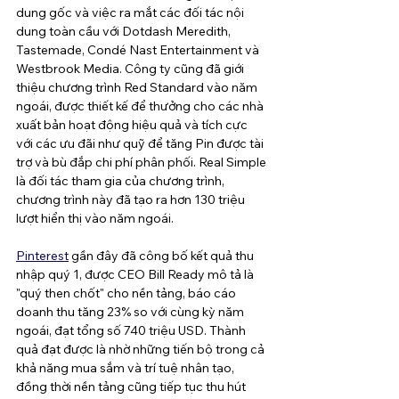
dung gốc và việc ra mắt các đối tác nội 
dung toàn cầu với Dotdash Meredith, 
Tastemade, Condé Nast Entertainment và 
Westbrook Media. Công ty cũng đã giới 
thiệu chương trình Red Standard vào năm 
ngoái, được thiết kế để thưởng cho các nhà 
xuất bản hoạt động hiệu quả và tích cực 
với các ưu đãi như quỹ để tăng Pin được tài 
trợ và bù đắp chi phí phân phối. Real Simple 
là đối tác tham gia của chương trình, 
chương trình này đã tạo ra hơn 130 triệu 
lượt hiển thị vào năm ngoái.
Pinterest
 gần đây đã công bố kết quả thu 
nhập quý 1, được CEO Bill Ready mô tả là 
"quý then chốt" cho nền tảng, báo cáo 
doanh thu tăng 23% so với cùng kỳ năm 
ngoái, đạt tổng số 740 triệu USD. Thành 
quả đạt được là nhờ những tiến bộ trong cả 
khả năng mua sắm và trí tuệ nhân tạo, 
đồng thời nền tảng cũng tiếp tục thu hút 