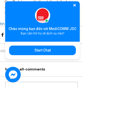
Gen Z, nhóm người dùng hiện chiếm hơn 
40% và là đối tượng nhân khẩu học phát 
triển nhanh nhất của nền tảng.
tin tức
news
Pinterest
Real Simple
Chào mừng bạn đến với MediCOMM JSC
Bạn cần hỗ trợ về dịch vụ nào?
Start Chat
header.all-comments
comment-box.placeholder