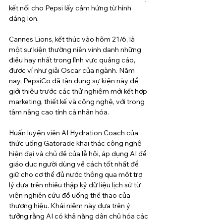
kết nối cho Pepsi lấy cảm hứng từ hình 
dáng lon.
Cannes Lions, kết thúc vào hôm 21/6, là 
một sự kiện thường niên vinh danh những 
điều hay nhất trong lĩnh vực quảng cáo, 
được ví như giải Oscar của ngành. Năm 
nay, PepsiCo đã tận dụng sự kiện này để 
giới thiệu trước các thử nghiệm mới kết hợp 
marketing, thiết kế và công nghệ, với trọng 
tâm nâng cao tính cá nhân hóa.
Huấn luyện viên AI Hydration Coach của 
thức uống Gatorade khai thác công nghệ 
hiện đại và chủ đề của lễ hội, áp dụng AI để 
giáo dục người dùng về cách tốt nhất để 
giữ cho cơ thể đủ nước thông qua một trợ 
lý dựa trên nhiều thập kỷ dữ liệu lịch sử từ 
viện nghiên cứu đồ uống thể thao của 
thương hiệu. Khái niệm này dựa trên ý 
tưởng rằng AI có khả năng dân chủ hóa các 