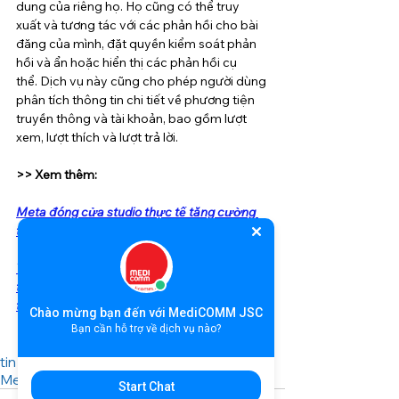
dung của riêng họ. Họ cũng có thể truy 
xuất và tương tác với các phản hồi cho bài 
đăng của mình, đặt quyền kiểm soát phản 
hồi và ẩn hoặc hiển thị các phản hồi cụ 
thể. Dịch vụ này cũng cho phép người dùng 
phân tích thông tin chi tiết về phương tiện 
truyền thông và tài khoản, bao gồm lượt 
xem, lượt thích và lượt trả lời.
>> Xem thêm:
Meta đóng cửa studio thực tế tăng cường 
trong bối cảnh chuyển hướng sang AI
Tầm nhìn AI của Meta: Tự động hóa sáng 
tạo và cá nhân hóa quảng cáo theo thời gian 
thực
Chào mừng bạn đến với MediCOMM JSC
Bạn cần hỗ trợ về dịch vụ nào?
tin tức
news
digital marketing
AI Tạo sinh
Meta
Start Chat